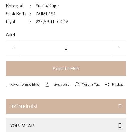
Kategori
Yüzük/Küpe
Stok Kodu
J'AIME 191
Fiyat
224,58 TL + KDV
Adet
Sepete Ekle
Tavsiye Et
Yorum Yaz
Paylaş
ÜRÜN BİLGİSİ
YORUMLAR