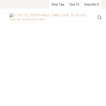
Giriş Yap
Üye Ol
Sepetim (
)