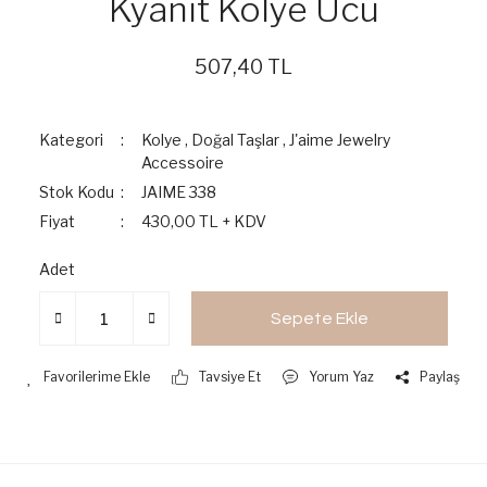
Kyanit Kolye Ucu
507,40 TL
Kategori
Kolye
,
Doğal Taşlar
,
J'aime Jewelry
Accessoire
Stok Kodu
JAIME 338
Fiyat
430,00 TL + KDV
Adet
Sepete Ekle
Tavsiye Et
Yorum Yaz
Paylaş