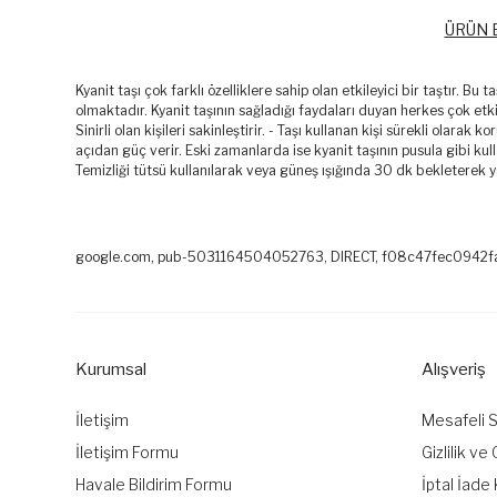
ÜRÜN B
Kyanit taşı çok farklı özelliklere sahip olan etkileyici bir taştır. Bu
olmaktadır. Kyanit taşının sağladığı faydaları duyan herkes çok etki
Sinirli olan kişileri sakinleştirir. - Taşı kullanan kişi sürekli olara
açıdan güç verir. Eski zamanlarda ise kyanit taşının pusula gibi kul
Temizliği tütsü kullanılarak veya güneş ışığında 30 dk bekleterek ya
Bu ürünün fiyat bilgisi, resim, ürün açıklamalarında ve diğer k
Görüş ve önerileriniz için teşekkür ederiz.
google.com, pub-5031164504052763, DIRECT, f08c47fec0942f
Ürün resmi kalitesiz, bozuk veya görüntülenemiyor.
Ürün açıklamasında eksik bilgiler bulunuyor.
Ürün bilgilerinde hatalar bulunuyor.
Kurumsal
Alışveriş
Ürün fiyatı diğer sitelerden daha pahalı.
Bu ürüne benzer farklı alternatifler olmalı.
İletişim
Mesafeli 
İletişim Formu
Gizlilik ve
Havale Bildirim Formu
İptal İade 