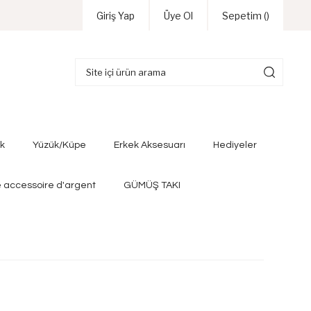
Giriş Yap
Üye Ol
Sepetim (
)
ik
Yüzük/Küpe
Erkek Aksesuarı
Hediyeler
e accessoire d'argent
GÜMÜŞ TAKI