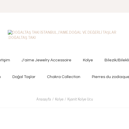
letişim
J'aime Jewelry Accessoire
Kolye
Bilezik/Bilekl
n
Doğal Taşlar
Chakra Collection
Pierres du zodiaqu
Anasayfa
Kolye
Kyanit Kolye Ucu