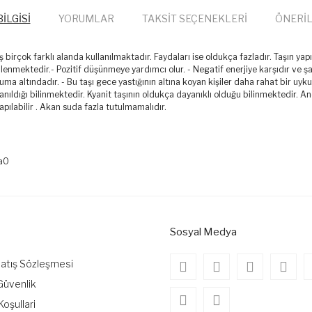
İLGİSİ
YORUMLAR
TAKSİT SEÇENEKLERİ
ÖNERİL
 taş birçok farklı alanda kullanılmaktadır. Faydaları ise oldukça fazladır. Taşın ya
lenmektedir.- Pozitif düşünmeye yardımcı olur. - Negatif enerjiye karşıdır ve şa
k koruma altındadır. - Bu taşı gece yastığının altına koyan kişiler daha rahat bir uy
lanıldığı bilinmektedir. Kyanit taşının oldukça dayanıklı olduğu bilinmektedir. A
pılabilir . Akan suda fazla tutulmamalıdır.
onularda yetersiz gördüğünüz noktaları öneri formunu kullanarak tarafımıza
Bu ürüne ilk yorumu siz yapın!
a0
Yorum Yaz
Sosyal Medya
Satış Sözleşmesi
 Güvenlik
Koşullari