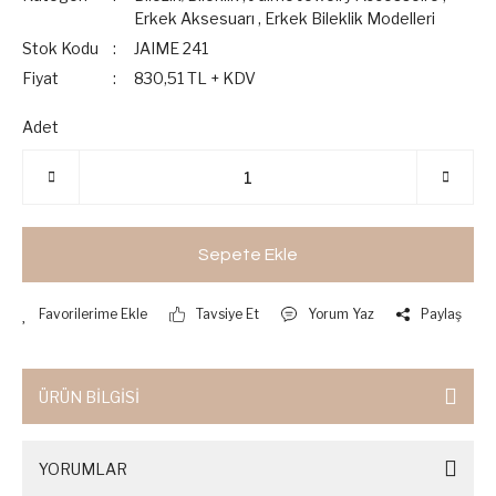
Erkek Aksesuarı
,
Erkek Bileklik Modelleri
Stok Kodu
JAIME 241
Fiyat
830,51 TL + KDV
Adet
Sepete Ekle
Tavsiye Et
Yorum Yaz
Paylaş
ÜRÜN BİLGİSİ
YORUMLAR