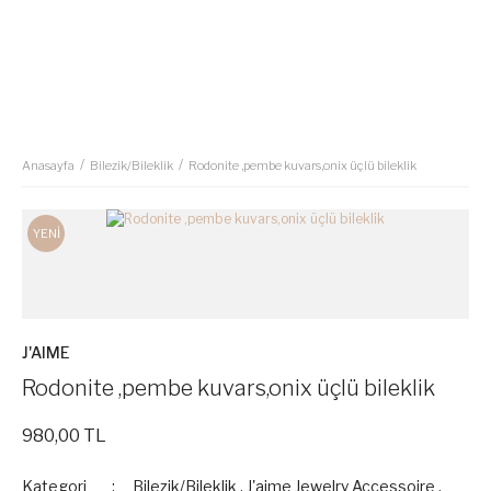
Anasayfa
Bilezik/Bileklik
Rodonite ,pembe kuvars,onix üçlü bileklik
YENİ
J'AIME
Rodonite ,pembe kuvars,onix üçlü bileklik
980,00 TL
Kategori
Bilezik/Bileklik
,
J'aime Jewelry Accessoire
,