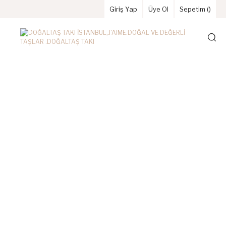
Giriş Yap
Üye Ol
Sepetim (
)