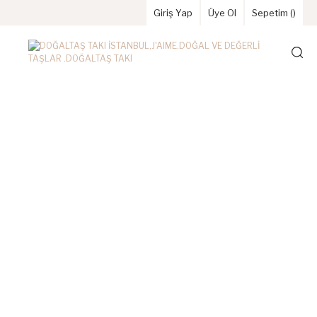
Giriş Yap
Üye Ol
Sepetim (
)