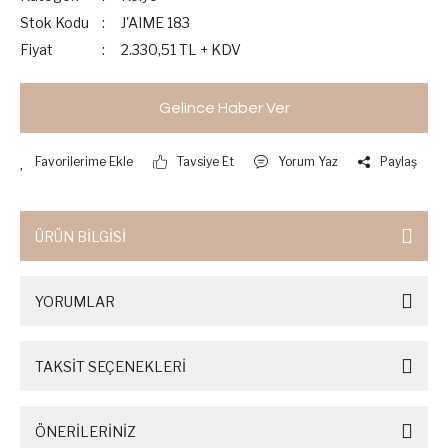
Stok Kodu
J'AIME 183
Fiyat
2.330,51 TL + KDV
Gelince Haber Ver
Tavsiye Et
Yorum Yaz
Paylaş
ÜRÜN BİLGİSİ
YORUMLAR
TAKSİT SEÇENEKLERİ
ÖNERİLERİNİZ